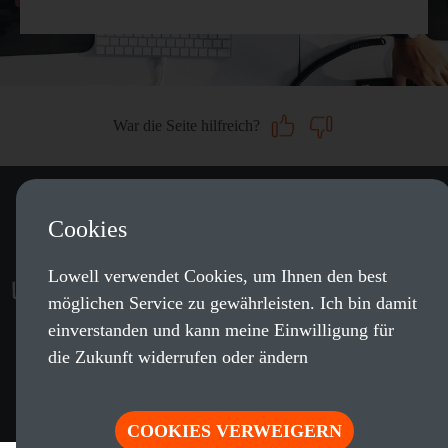
War die Seite hilfreich?
Kontakt
|
Impressum
|
Datenschutzerklärung
|
Cookies
Cookie-Einstellungen
|
Lowell verwendet Cookies, um Ihnen den best
Erklärung zur Barrierefreiheit
möglichen Service zu gewährleisten. Ich bin damit
einverstanden und kann meine Einwilligung für
Sie finden uns auch auf
die Zukunft widerrufen oder ändern
COOKIES VERWEIGERN
© 2026 Lowell Financial Services GmbH. Alle Rechte vorbehalten.